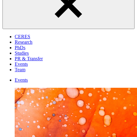
CERES
Research
PhDs
Studies
PR & Transfer
Events
Team
Events