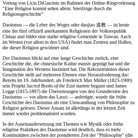
Vortrag von Licia DiGiacinto im Rahmen der Online-Ringvorlesung
"Eine Religion kommt selten allein: Streifzüge durch die
Religionsgeschichte"
Daoismus — die Lehre des Weges oder daojiao 道教 — ist heute
eine der fünf offiziell anerkannten Religionen der Volksrepublik
Chinas und bildet eine starke religiöse Gemeinde in Taiwan. Auch
im Westen (vor allem in den USA) findet man Zentren und Hallen,
die dieser Religion gewidmet sind.
Der Daoismus blickt auf eine lange Geschichte zurück, eine
Geschichte die, die chinesische Kultur massiv geprägt hat und die
Imagination des Westens fasziniert hat. Die Rekonstruktion dieser
Geschichte stellt auf mehreren Ebenen eine Herausforderung dar:
Bereits im 19. Jahrhundert, als Friederich Max Müller (1823-1900)
sein Projekt
Sacred Books of the East
startete begann und James
Legge (1815-1897) die Übersetzungen von den Grundtexten des
Daoismus — vor allem das Laozi — anfertigte, wurde die frühe
Geschichte des Daoismus als eine Umwandlung von Philosophie zu
Religion gelesen. Dieser Ansatz ist allerdings in der letzten Zeit
immer wieder problematisiert worden.
In der Auseinandersetzung mit Themen wie Mystik oder frühe
religiöse Praktiken des Daoismus wird deutlich, dass es mehr
Kontinuitäten zwischen der postulierten Zeit der "Philosophie" (die