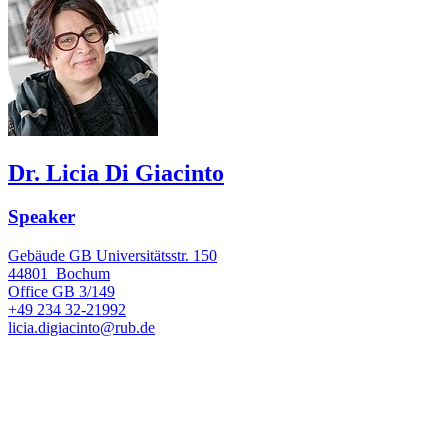
Dr. Licia Di Giacinto
Speaker
Gebäude GB Universitätsstr. 150
44801
Bochum
Office
GB 3/149
+49 234 32-21992
licia.digiacinto@rub.de