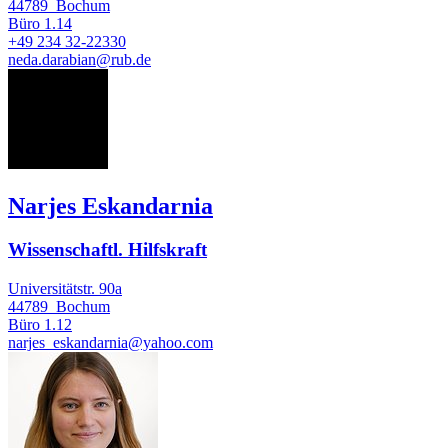
44789
Bochum
Büro
1.14
+49 234 32-22330
neda.darabian@rub.de
NE
Narjes Eskandarnia
Wissenschaftl. Hilfskraft
Universitätstr. 90a
44789
Bochum
Büro
1.12
narjes_eskandarnia@yahoo.com