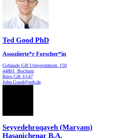
Ted Good PhD
Assoziierte*r Forscher*in
Gebäude GB Universitätsstr. 150
44801
Bochum
Büro
GB 3/147
John.Good@rub.de
SH
Seyyedehroqayeh (Maryam)
Hasanichenar B.A.