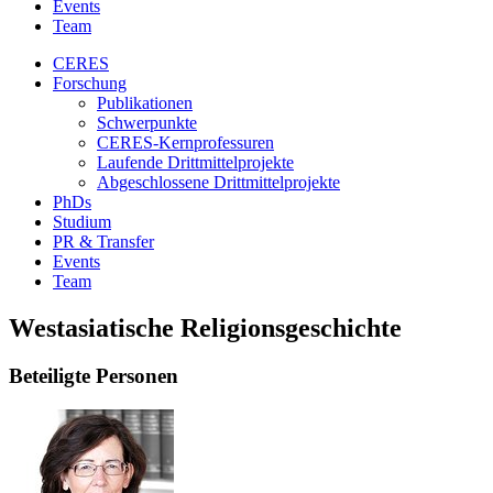
Events
Team
CERES
Forschung
Publikationen
Schwerpunkte
CERES-Kernprofessuren
Laufende Drittmittelprojekte
Abgeschlossene Drittmittelprojekte
PhDs
Studium
PR & Transfer
Events
Team
Westasiatische Religionsgeschichte
Beteiligte Personen