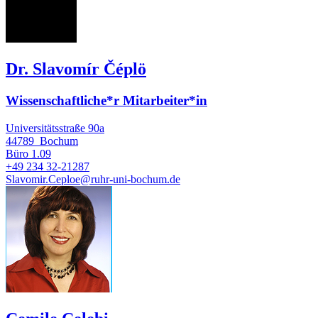
SČ
Dr. Slavomír Čéplö
Wissenschaftliche*r Mitarbeiter*in
Universitätsstraße 90a
44789
Bochum
Büro
1.09
+49 234 32-21287
Slavomir.Ceploe@ruhr-uni-bochum.de