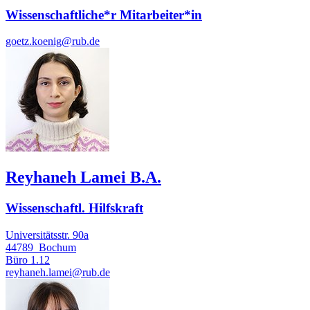
Wissenschaftliche*r Mitarbeiter*in
goetz.koenig@rub.de
Reyhaneh Lamei B.A.
Wissenschaftl. Hilfskraft
Universitätsstr. 90a
44789
Bochum
Büro
1.12
reyhaneh.lamei@rub.de