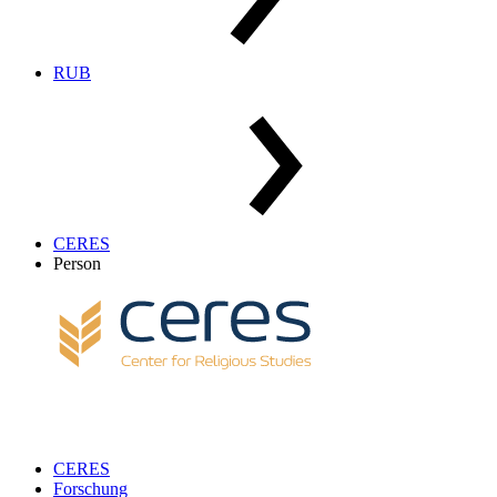
RUB
CERES
Person
CERES
Forschung