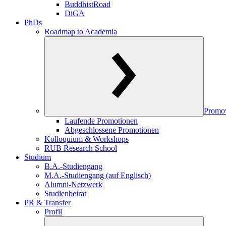
BuddhistRoad
DiGA
PhDs
Roadmap to Academia
Promo
Laufende Promotionen
Abgeschlossene Promotionen
Kolloquium & Workshops
RUB Research School
Studium
B.A.-Studiengang
M.A.-Studiengang (auf Englisch)
Alumni-Netzwerk
Studienbeirat
PR & Transfer
Profil