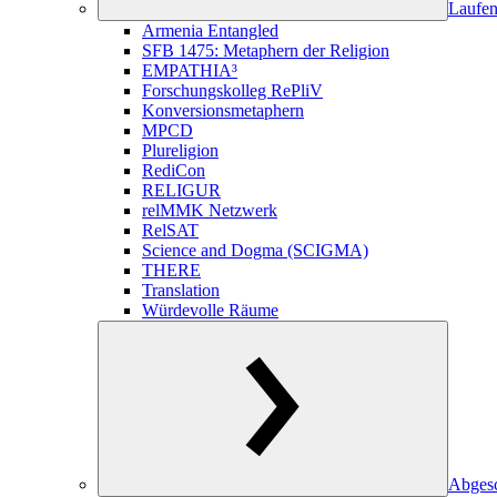
Laufen
Armenia Entangled
SFB 1475: Metaphern der Religion
EMPATHIA³
Forschungskolleg RePliV
Konversionsmetaphern
MPCD
Plureligion
RediCon
RELIGUR
relMMK Netzwerk
RelSAT
Science and Dogma (SCIGMA)
THERE
Translation
Würdevolle Räume
Abgesc