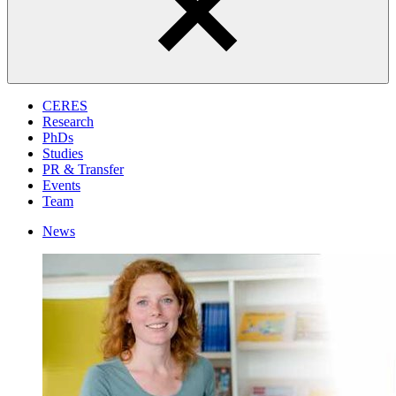
CERES
Research
PhDs
Studies
PR & Transfer
Events
Team
News