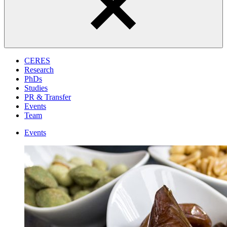
CERES
Research
PhDs
Studies
PR & Transfer
Events
Team
Events