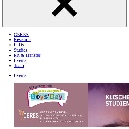
CERES
Research
PhDs
Studies
PR & Transfer
Events
Team
Events