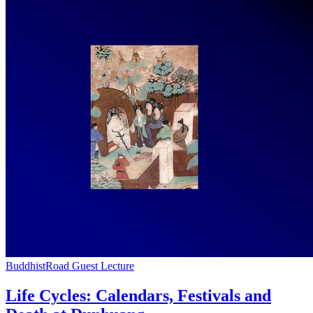
BuddhistRoad Guest Lecture
Life Cycles: Calendars, Festivals and