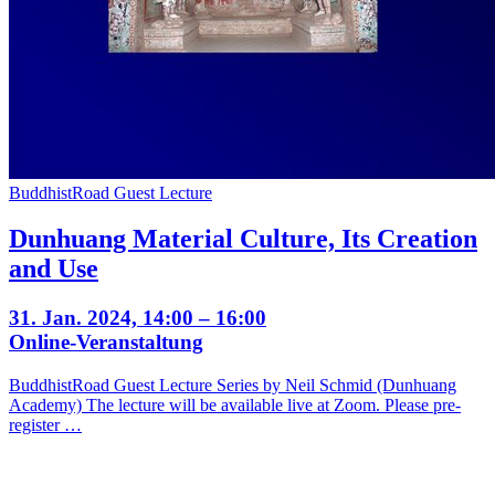
BuddhistRoad Guest Lecture
Dunhuang Material Culture, Its Creation
and Use
31. Jan. 2024, 14:00 – 16:00
Online-Veranstaltung
BuddhistRoad Guest Lecture Series by Neil Schmid (Dunhuang
Academy) The lecture will be available live at Zoom. Please pre-
register …