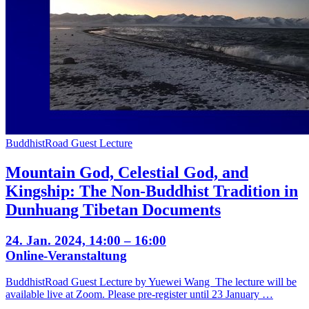
BuddhistRoad Guest Lecture
Mountain God, Celestial God, and
Kingship: The Non-Buddhist Tradition in
Dunhuang Tibetan Documents
24. Jan. 2024, 14:00 – 16:00
Online-Veranstaltung
BuddhistRoad Guest Lecture by Yuewei Wang The lecture will be
available live at Zoom. Please pre-register until 23 January …