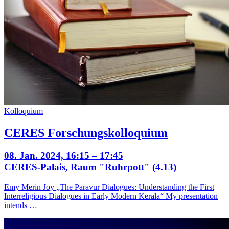
Kolloquium
CERES Forschungskolloquium
08. Jan. 2024, 16:15 – 17:45
CERES-Palais, Raum "Ruhrpott" (4.13)
Emy Merin Joy „The Paravur Dialogues: Understanding the First
Interreligious Dialogues in Early Modern Kerala“ My presentation
intends …