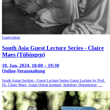
Gastvortrag
South Asia Guest Lecture Series - Claire
Maes (Tübingen)
10. Jan. 2024, 18:00 – 19:30
Online-Veranstaltung
South Asian Section - Guest Lecture Series Guest Lecture by Prof.
Dr. Claire Maes, Asian Orient Institute, Indology Department, …