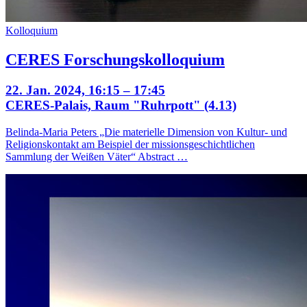
Kolloquium
CERES Forschungskolloquium
22. Jan. 2024, 16:15 – 17:45
CERES-Palais, Raum "Ruhrpott" (4.13)
Belinda-Maria Peters „Die materielle Dimension von Kultur- und
Religionskontakt am Beispiel der missionsgeschichtlichen
Sammlung der Weißen Väter“ Abstract …