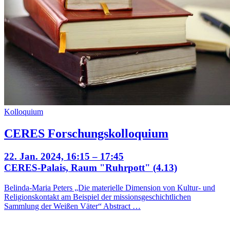
Kolloquium
CERES Forschungskolloquium
22. Jan. 2024, 16:15 – 17:45
CERES-Palais, Raum "Ruhrpott" (4.13)
Belinda-Maria Peters „Die materielle Dimension von Kultur- und
Religionskontakt am Beispiel der missionsgeschichtlichen
Sammlung der Weißen Väter“ Abstract …