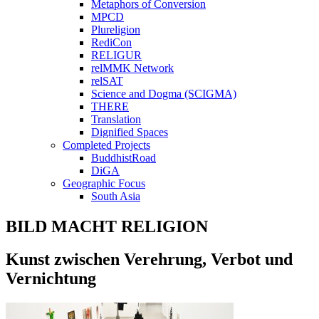
Metaphors of Conversion
MPCD
Plureligion
RediCon
RELIGUR
relMMK Network
relSAT
Science and Dogma (SCIGMA)
THERE
Translation
Dignified Spaces
Completed Projects
BuddhistRoad
DiGA
Geographic Focus
South Asia
BILD MACHT RELIGION
Kunst zwischen Verehrung, Verbot und
Vernichtung