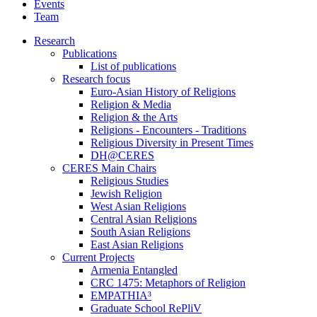
Events
Team
Research
Publications
List of publications
Research focus
Euro-Asian History of Religions
Religion & Media
Religion & the Arts
Religions - Encounters - Traditions
Religious Diversity in Present Times
DH@CERES
CERES Main Chairs
Religious Studies
Jewish Religion
West Asian Religions
Central Asian Religions
South Asian Religions
East Asian Religions
Current Projects
Armenia Entangled
CRC 1475: Metaphors of Religion
EMPATHIA³
Graduate School RePliV