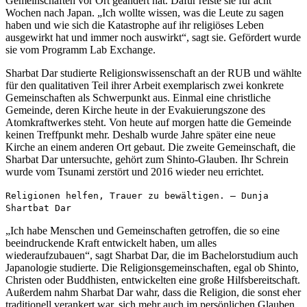
Gemeinschaften vor Ort geändert hat. Dafür reiste sie für acht
Wochen nach Japan. „Ich wollte wissen, was die Leute zu sagen
haben und wie sich die Katastrophe auf ihr religiöses Leben
ausgewirkt hat und immer noch auswirkt“, sagt sie. Gefördert wurde
sie vom Programm Lab Exchange.
Sharbat Dar studierte Religionswissenschaft an der RUB und wählte
für den qualitativen Teil ihrer Arbeit exemplarisch zwei konkrete
Gemeinschaften als Schwerpunkt aus. Einmal eine christliche
Gemeinde, deren Kirche heute in der Evakuierungszone des
Atomkraftwerkes steht. Von heute auf morgen hatte die Gemeinde
keinen Treffpunkt mehr. Deshalb wurde Jahre später eine neue
Kirche an einem anderen Ort gebaut. Die zweite Gemeinschaft, die
Sharbat Dar untersuchte, gehört zum Shinto-Glauben. Ihr Schrein
wurde vom Tsunami zerstört und 2016 wieder neu errichtet.
Religionen helfen, Trauer zu bewältigen. – Dunja
Shartbat Dar
„Ich habe Menschen und Gemeinschaften getroffen, die so eine
beeindruckende Kraft entwickelt haben, um alles
wiederaufzubauen“, sagt Sharbat Dar, die im Bachelorstudium auch
Japanologie studierte. Die Religionsgemeinschaften, egal ob Shinto,
Christen oder Buddhisten, entwickelten eine große Hilfsbereitschaft.
Außerdem nahm Sharbat Dar wahr, dass die Religion, die sonst eher
traditionell verankert war, sich mehr auch im persönlichen Glauben