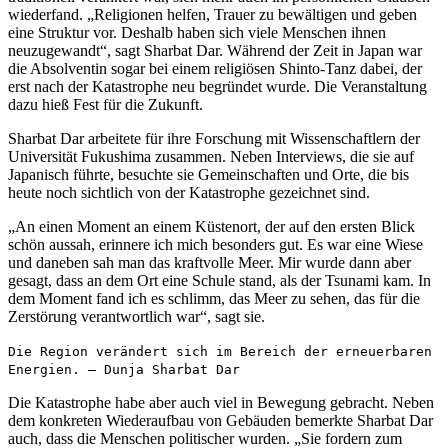
wiederfand. „Religionen helfen, Trauer zu bewältigen und geben
eine Struktur vor. Deshalb haben sich viele Menschen ihnen
neuzugewandt“, sagt Sharbat Dar. Während der Zeit in Japan war
die Absolventin sogar bei einem religiösen Shinto-Tanz dabei, der
erst nach der Katastrophe neu begründet wurde. Die Veranstaltung
dazu hieß Fest für die Zukunft.
Sharbat Dar arbeitete für ihre Forschung mit Wissenschaftlern der
Universität Fukushima zusammen. Neben Interviews, die sie auf
Japanisch führte, besuchte sie Gemeinschaften und Orte, die bis
heute noch sichtlich von der Katastrophe gezeichnet sind.
„An einen Moment an einem Küstenort, der auf den ersten Blick
schön aussah, erinnere ich mich besonders gut. Es war eine Wiese
und daneben sah man das kraftvolle Meer. Mir wurde dann aber
gesagt, dass an dem Ort eine Schule stand, als der Tsunami kam. In
dem Moment fand ich es schlimm, das Meer zu sehen, das für die
Zerstörung verantwortlich war“, sagt sie.
Die Region verändert sich im Bereich der erneuerbaren
Energien. – Dunja Sharbat Dar
Die Katastrophe habe aber auch viel in Bewegung gebracht. Neben
dem konkreten Wiederaufbau von Gebäuden bemerkte Sharbat Dar
auch, dass die Menschen politischer wurden. „Sie fordern zum