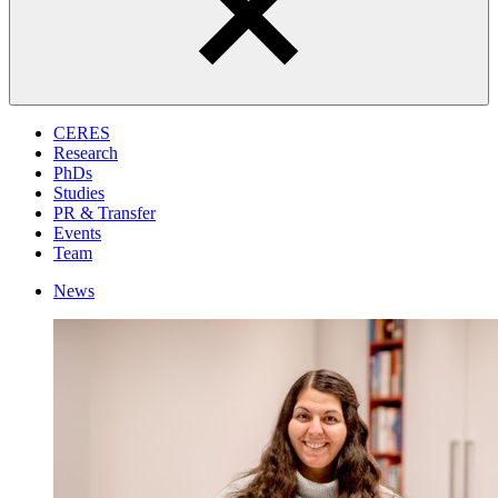
CERES
Research
PhDs
Studies
PR & Transfer
Events
Team
News