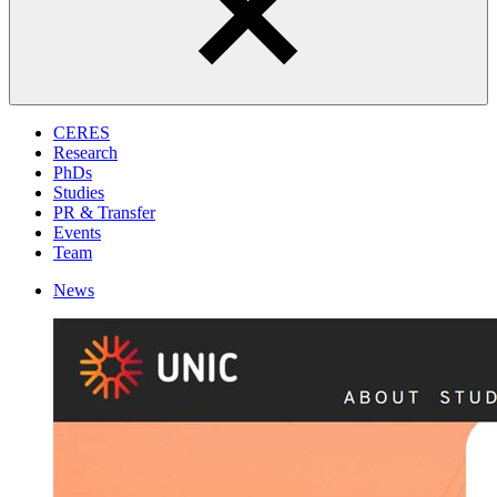
CERES
Research
PhDs
Studies
PR & Transfer
Events
Team
News