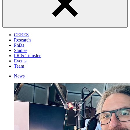
CERES
Research
PhDs
Studies
PR & Transfer
Events
Team
News