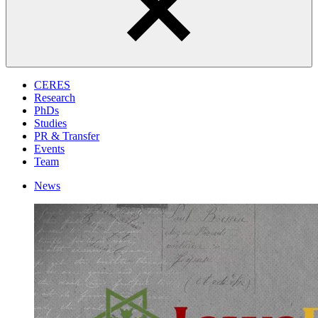
CERES
Research
PhDs
Studies
PR & Transfer
Events
Team
News