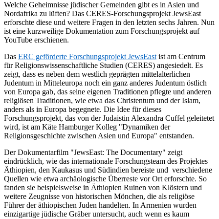
Welche Geheimnisse jüdischer Gemeinden gibt es in Asien und
Nordafrika zu lüften? Das CERES-Forschungsprojekt JewsEast
erforschte diese und weitere Fragen in den letzten sechs Jahren. Nun
ist eine kurzweilige Dokumentation zum Forschungsprojekt auf
YouTube erschienen.
Das
ERC geförderte Forschungsprojekt JewsEast
ist am Centrum
für Religionswissenschaftliche Studien (CERES) angesiedelt. Es
zeigt, dass es neben dem westlich geprägten mittelalterlichen
Judentum in Mitteleuropa noch ein ganz anderes Judentum östlich
von Europa gab, das seine eigenen Traditionen pflegte und anderen
religiösen Traditionen, wie etwa das Christentum und der Islam,
anders als in Europa begegnete. Die Idee für dieses
Forschungsprojekt, das von der Judaistin Alexandra Cuffel geleitetet
wird, ist am Käte Hamburger Kolleg "Dynamiken der
Religionsgeschichte zwischen Asien und Europa" entstanden.
Der Dokumentarfilm "JewsEast: The Documentary" zeigt
eindrücklich, wie das internationale Forschungsteam des Projektes
Äthiopien, den Kaukasus und Südindien bereiste und verschiedene
Quellen wie etwa archäologische Überreste vor Ort erforschte. So
fanden sie beispielsweise in Äthiopien Ruinen von Klöstern und
weitere Zeugnisse von historischen Mönchen, die als religiöse
Führer der äthiopischen Juden handelten. In Armenien wurden
einzigartige jüdische Gräber untersucht, auch wenn es kaum