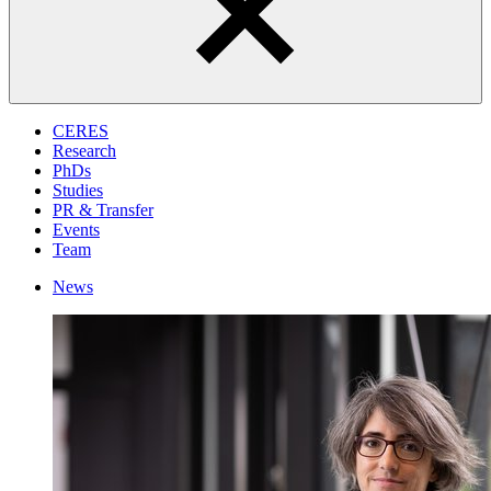
CERES
Research
PhDs
Studies
PR & Transfer
Events
Team
News