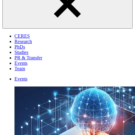
CERES
Research
PhDs
Studies
PR & Transfer
Events
Team
Events