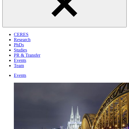
CERES
Research
PhDs
Studies
PR & Transfer
Events
Team
Events