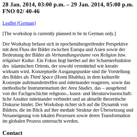
28 Jan. 2014, 03:00 p.m. – 29 Jan. 2014, 05:00 p.m.
FNO 02/ 40-46
Leaflet [German]
[The workshop is currently planned to be in German only.]
Der Workshop befasst sich in epochenübergreifender Perspektive
mit dem Fluss der Bilder zwischen Europa und Asien sowie der
Bedeutung der Bilder als
Verhandlungsräume von Religion bzw.
religiöser Kultur
. Ein Fokus liegt hierbei auf der Scharnierfunktion
des islamischen Orients, der sowohl vermittelnd wie kreativ
wirksam wird. Konzeptuelle Ausgangspunkte sind die Vorstellung
des Bildes als
Third Space
(Homi Bhabha), in dem kulturelle
Konzepte aufeinandertreffen und miteinander reagieren, sowie das
methodische Instru­men­tarium der
Area Studies,
das – ausgehend
von der Fachge­schichte religions-, kunst- und literaturwissenschaft­
liche An­sätze mit­einander verbindet und an aktuelle theoretische
Dis­kurse bin­det. Der Workshop richtet sich auf die Dynamik von
Bildern, die im Blick auf ihre mediale Struktur der Übersetzung und
Neuaneignung von lokalen Pro­zes­sen sowie deren Transformation
im globalen Prozess untersucht werden.
Contact