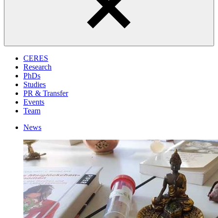
CERES
Research
PhDs
Studies
PR & Transfer
Events
Team
News