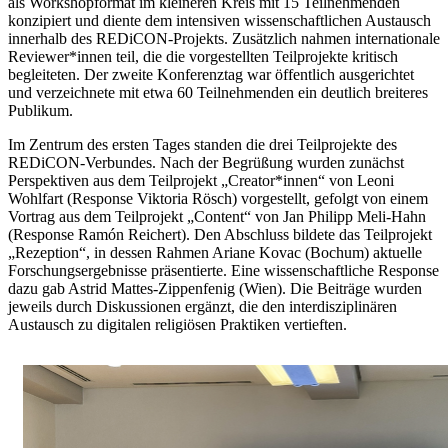
als Workshopformat im kleineren Kreis mit 15 Teilnehmenden
konzipiert und diente dem intensiven wissenschaftlichen Austausch
innerhalb des REDiCON-Projekts. Zusätzlich nahmen internationale
Reviewer*innen teil, die die vorgestellten Teilprojekte kritisch
begleiteten. Der zweite Konferenztag war öffentlich ausgerichtet
und verzeichnete mit etwa 60 Teilnehmenden ein deutlich breiteres
Publikum.
Im Zentrum des ersten Tages standen die drei Teilprojekte des
REDiCON-Verbundes. Nach der Begrüßung wurden zunächst
Perspektiven aus dem Teilprojekt „Creator*innen“ von Leoni
Wohlfart (Response Viktoria Rösch) vorgestellt, gefolgt von einem
Vortrag aus dem Teilprojekt „Content“ von Jan Philipp Meli-Hahn
(Response Ramón Reichert). Den Abschluss bildete das Teilprojekt
„Rezeption“, in dessen Rahmen Ariane Kovac (Bochum) aktuelle
Forschungsergebnisse präsentierte. Eine wissenschaftliche Response
dazu gab Astrid Mattes-Zippenfenig (Wien). Die Beiträge wurden
jeweils durch Diskussionen ergänzt, die den interdisziplinären
Austausch zu digitalen religiösen Praktiken vertieften.