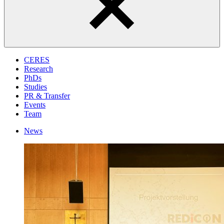
CERES
Research
PhDs
Studies
PR & Transfer
Events
Team
News