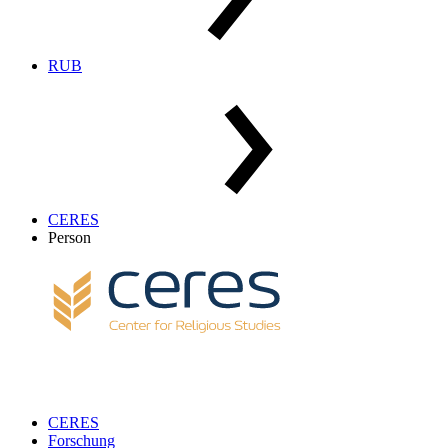
RUB
CERES
Person
CERES
Forschung