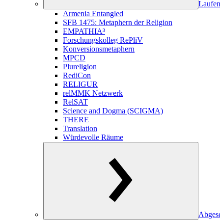
Laufen
Armenia Entangled
SFB 1475: Metaphern der Religion
EMPATHIA³
Forschungskolleg RePliV
Konversionsmetaphern
MPCD
Plureligion
RediCon
RELIGUR
relMMK Netzwerk
RelSAT
Science and Dogma (SCIGMA)
THERE
Translation
Würdevolle Räume
Abgesc