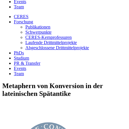
Events
Team
CERES
Forschung
Publikationen
Schwerpunkte
CERES-Kernprofessuren
Laufende Drittmittelprojekte
Abgeschlossene Drittmittelprojekte
PhDs
Studium
PR & Transfer
Events
Team
Metaphern von Konversion in der
lateinischen Spätantike