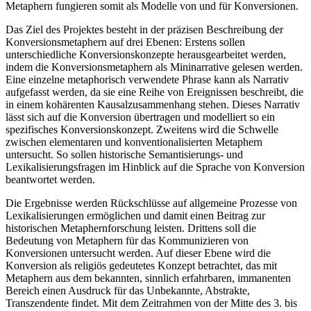
Metaphern fungieren somit als Modelle von und für Konversionen.
Das Ziel des Projektes besteht in der präzisen Beschreibung der
Konversionsmetaphern auf drei Ebenen: Erstens sollen
unterschiedliche Konversionskonzepte herausgearbeitet werden,
indem die Konversionsmetaphern als Mininarrative gelesen werden.
Eine einzelne metaphorisch verwendete Phrase kann als Narrativ
aufgefasst werden, da sie eine Reihe von Ereignissen beschreibt, die
in einem kohärenten Kausalzusammenhang stehen. Dieses Narrativ
lässt sich auf die Konversion übertragen und modelliert so ein
spezifisches Konversionskonzept. Zweitens wird die Schwelle
zwischen elementaren und konventionalisierten Metaphern
untersucht. So sollen historische Semantisierungs- und
Lexikalisierungsfragen im Hinblick auf die Sprache von Konversion
beantwortet werden.
Die Ergebnisse werden Rückschlüsse auf allgemeine Prozesse von
Lexikalisierungen ermöglichen und damit einen Beitrag zur
historischen Metaphernforschung leisten. Drittens soll die
Bedeutung von Metaphern für das Kommunizieren von
Konversionen untersucht werden. Auf dieser Ebene wird die
Konversion als religiös gedeutetes Konzept betrachtet, das mit
Metaphern aus dem bekannten, sinnlich erfahrbaren, immanenten
Bereich einen Ausdruck für das Unbekannte, Abstrakte,
Transzendente findet. Mit dem Zeitrahmen von der Mitte des 3. bis