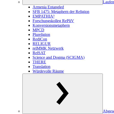
Laufen
Armenia Entangled
SFB 1475: Metaphern der Religion
EMPATHIA³
Forschungskolleg RePliV
Konversionsmetaphern
MPCD
Plureligion
RediCon
RELIGUR
relMMK Netzwerk
RelSAT
Science and Dogma (SCIGMA)
THERE
Translation
Würdevolle Räume
Abgesc