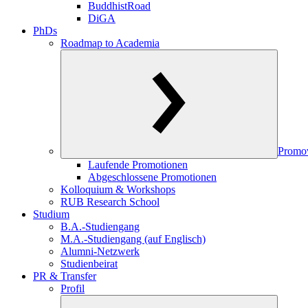
BuddhistRoad
DiGA
PhDs
Roadmap to Academia
Promo
Laufende Promotionen
Abgeschlossene Promotionen
Kolloquium & Workshops
RUB Research School
Studium
B.A.-Studiengang
M.A.-Studiengang (auf Englisch)
Alumni-Netzwerk
Studienbeirat
PR & Transfer
Profil