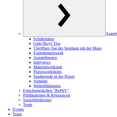
Angeb
Schülerlabor
Girls'/Boys' Day
Türöffner-Tag der Sendung mit der Maus
Expertennetzwerk
Ausstellungen
Interviews
Materialwerkstatt
Praxisworkshops
Studierende in der Praxis
Vorträge
Weiterbildungen
Forschungskolleg "RePliV"
Publikationen & Ressourcen
Sprachförderung²
Team
Events
Team