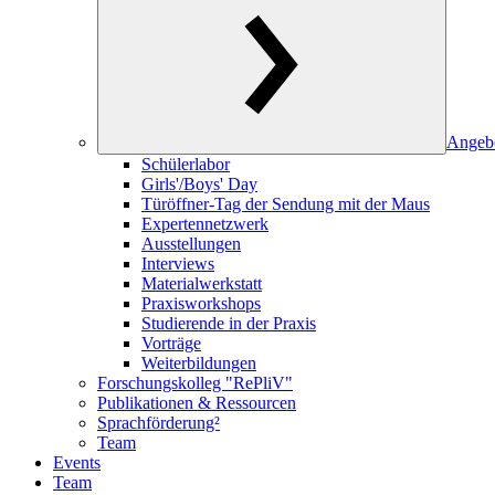
Angeb
Schülerlabor
Girls'/Boys' Day
Türöffner-Tag der Sendung mit der Maus
Expertennetzwerk
Ausstellungen
Interviews
Materialwerkstatt
Praxisworkshops
Studierende in der Praxis
Vorträge
Weiterbildungen
Forschungskolleg "RePliV"
Publikationen & Ressourcen
Sprachförderung²
Team
Events
Team