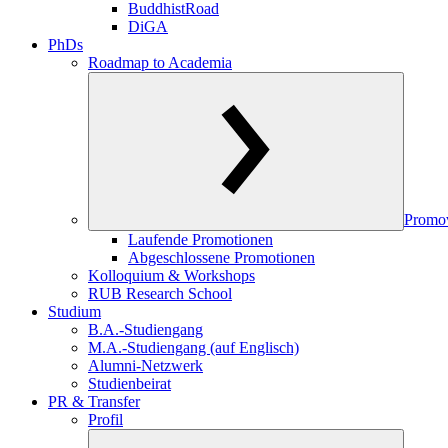
BuddhistRoad
DiGA
PhDs
Roadmap to Academia
Promo
Laufende Promotionen
Abgeschlossene Promotionen
Kolloquium & Workshops
RUB Research School
Studium
B.A.-Studiengang
M.A.-Studiengang (auf Englisch)
Alumni-Netzwerk
Studienbeirat
PR & Transfer
Profil