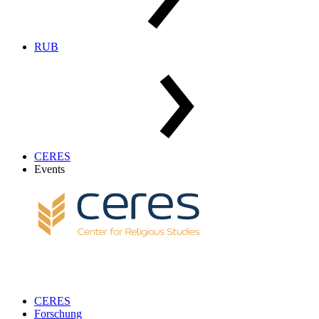
RUB
CERES
Events
CERES
Forschung