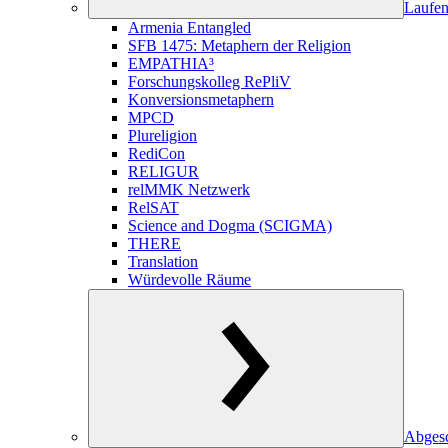
Laufen
Armenia Entangled
SFB 1475: Metaphern der Religion
EMPATHIA³
Forschungskolleg RePliV
Konversionsmetaphern
MPCD
Plureligion
RediCon
RELIGUR
relMMK Netzwerk
RelSAT
Science and Dogma (SCIGMA)
THERE
Translation
Würdevolle Räume
Abgesc