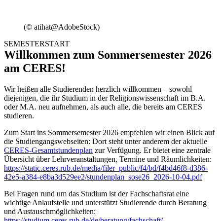
(© atihat@AdobeStock)
SEMESTERSTART
Willkommen zum Sommersemester 2026
am CERES!
Wir heißen alle Studierenden herzlich willkommen – sowohl
diejenigen, die ihr Studium in der Religionswissenschaft im B.A.
oder M.A. neu aufnehmen, als auch alle, die bereits am CERES
studieren.
Zum Start ins Sommersemester 2026 empfehlen wir einen Blick auf
die Studiengangswebseiten: Dort steht unter anderem der aktuelle
CERES-Gesamtstundenplan
zur Verfügung. Er bietet eine zentrale
Übersicht über Lehrveranstaltungen, Termine und Räumlichkeiten:
https://static.ceres.rub.de/media/filer_public/f4/bd/f4bd46f8-d386-
42e5-a384-e8ba3d529ee2/stundenplan_sose26_2026-10-04.pdf
Bei Fragen rund um das Studium ist der Fachschaftsrat eine
wichtige Anlaufstelle und unterstützt Studierende durch Beratung
und Austauschmöglichkeiten:
https://studium.ceres.rub.de/de/beratung/fachschaft/
.