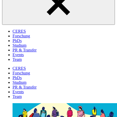
CERES
Forschung
PhDs
Studium
PR & Transfer
Events
Team
CERES
Forschung
PhDs
Studium
PR & Transfer
Events
Team