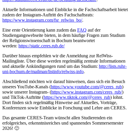
Aktuelle Informationen und Einblicke in die Fachschaftsarbeit bietet
zudem der Instagram-Auftritt des Fachschaftsrats:
https://www.instagram.com/fsr_relwiss_bo/
.
Eine erste Orientierung kann zudem das
FAQ
auf der
Studiengangswebseite bieten, in dem häufige Fragen zum Studium
der Religionswissenschaft in Bochum beantwortet
werden:
https://static.ceres.rub.de/
Darüber hinaus empfehlen wir die Anmeldung zur RelWiss-
Mailingliste. Über diese werden regelmäßig zentrale Informationen
und aktuelle Ankündigungen rund um das Studium:
http://lists.ruhr-
uni-bochum.de/mailman/listinfo/relwiss-info
.
Abschließend möchten wir darauf hinweisen, dass sich ein Besuch
unseres YouTube-Kanals (
https://www.youtube.com/@ceres_rub
)
sowie unserer Instagram- (
https://www.instagram.com/ceres_rub/
)
und TikTok-Auftritte (
https://www.tiktok.com/@ceres_rub
) lohnt.
Dort finden sich regelmäßig Hinweise auf Aktuelles, Vorträge,
Konferenzen sowie Einblicke in Forschung und Lehre am CERES.
Das gesamte CERES-Team wünscht allen Studierenden ein
erfolgreiches, erkenntnisreiches und spannendes Sommersemester
2026! 🙂