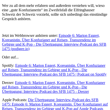
Wer zu all dem mehr erfahren und außerdem verstehen will, wieso
eine „gute Konfuzianerin“ im Zweifelsfall die Elfringhauser
Schweiz der Schweiz vorzieht, sollte sich unbedingt das einstündige
Gespräch anhören.
Jetzt im Webbrowser anhören unter:
Episode 6: Marion Eggert,
Koreanistin. Über Konfuzianer auf Reisen, Transzendenz im
Gebirge und K-Pop - Die Übertragung: Interview-Podcast des SFB
1475 (podigee.io)
Oder auf...
Spotify:
Episode 6: Marion Eggert, Koreanistin. Über Konfuzianer
auf Reisen, Transzendenz im Gebirge und K-Pop - Die
Übertragung: Interview-Podcast des SFB 1475 | Podcast on Spotify
Deezer:
Episode 6: Marion Eggert, Koreanistin. Über Konfuzianer
auf Reisen, Transzendenz im Gebirge und K-Pop - Die
Übertragung: Interview-Podcast des SFB 1475 - Deezer
Apple Podcasts:
Die Übertragung: Interview-Podcast des SFB
1475: Episode 6: Marion Eggert, Koreanistin. Über Konfuzianer auf
Reisen, Transzendenz im Gebirge und K-Pop auf Apple Podcasts