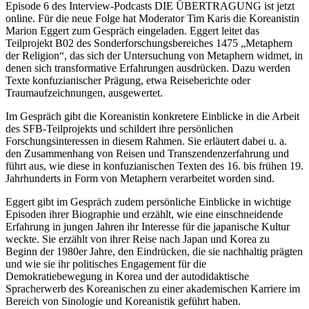
Episode 6 des Interview-Podcasts DIE ÜBERTRAGUNG ist jetzt
online. Für die neue Folge hat Moderator Tim Karis die Koreanistin
Marion Eggert zum Gespräch eingeladen. Eggert leitet das
Teilprojekt B02 des Sonderforschungsbereiches 1475 „Metaphern
der Religion“, das sich der Untersuchung von Metaphern widmet, in
denen sich transformative Erfahrungen ausdrücken. Dazu werden
Texte konfuzianischer Prägung, etwa Reiseberichte oder
Traumaufzeichnungen, ausgewertet.
Im Gespräch gibt die Koreanistin konkretere Einblicke in die Arbeit
des SFB-Teilprojekts und schildert ihre persönlichen
Forschungsinteressen in diesem Rahmen. Sie erläutert dabei u. a.
den Zusammenhang von Reisen und Transzendenzerfahrung und
führt aus, wie diese in konfuzianischen Texten des 16. bis frühen 19.
Jahrhunderts in Form von Metaphern verarbeitet worden sind.
Eggert gibt im Gespräch zudem persönliche Einblicke in wichtige
Episoden ihrer Biographie und erzählt, wie eine einschneidende
Erfahrung in jungen Jahren ihr Interesse für die japanische Kultur
weckte. Sie erzählt von ihrer Reise nach Japan und Korea zu
Beginn der 1980er Jahre, den Eindrücken, die sie nachhaltig prägten
und wie sie ihr politisches Engagement für die
Demokratiebewegung in Korea und der autodidaktische
Spracherwerb des Koreanischen zu einer akademischen Karriere im
Bereich von Sinologie und Koreanistik geführt haben.