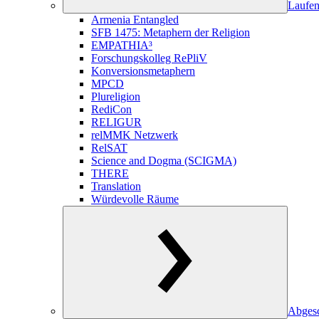
Laufen
Armenia Entangled
SFB 1475: Metaphern der Religion
EMPATHIA³
Forschungskolleg RePliV
Konversionsmetaphern
MPCD
Plureligion
RediCon
RELIGUR
relMMK Netzwerk
RelSAT
Science and Dogma (SCIGMA)
THERE
Translation
Würdevolle Räume
Abgesc