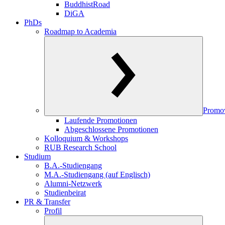
BuddhistRoad
DiGA
PhDs
Roadmap to Academia
Promo
Laufende Promotionen
Abgeschlossene Promotionen
Kolloquium & Workshops
RUB Research School
Studium
B.A.-Studiengang
M.A.-Studiengang (auf Englisch)
Alumni-Netzwerk
Studienbeirat
PR & Transfer
Profil