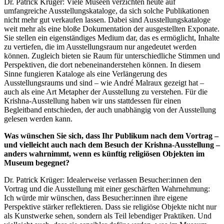
Dr. Patrick Krüger: Viele Museen verzichten heute auf
umfangreiche Ausstellungskataloge, da sich solche Publikationen
nicht mehr gut verkaufen lassen. Dabei sind Ausstellungskataloge
weit mehr als eine bloße Dokumentation der ausgestellten Exponate.
Sie stellen ein eigenständiges Medium dar, das es ermöglicht, Inhalte
zu vertiefen, die im Ausstellungsraum nur angedeutet werden
können. Zugleich bieten sie Raum für unterschiedliche Stimmen und
Perspektiven, die dort nebeneinanderstehen können. In diesem
Sinne fungieren Kataloge als eine Verlängerung des
Ausstellungsraums und sind – wie André Malraux gezeigt hat –
auch als eine Art Metapher der Ausstellung zu verstehen. Für die
Krishna-Ausstellung haben wir uns stattdessen für einen
Begleitband entschieden, der auch unabhängig von der Ausstellung
gelesen werden kann.
Was wünschen Sie sich, dass Ihr Publikum nach dem Vortrag –
und vielleicht auch nach dem Besuch der Krishna-Ausstellung –
anders wahrnimmt, wenn es künftig religiösen Objekten im
Museum begegnet?
Dr. Patrick Krüger: Idealerweise verlassen Besucher:innen den
Vortrag und die Ausstellung mit einer geschärften Wahrnehmung:
Ich würde mir wünschen, dass Besucher:innen ihre eigene
Perspektive stärker reflektieren. Dass sie religiöse Objekte nicht nur
als Kunstwerke sehen, sondern als Teil lebendiger Praktiken. Und