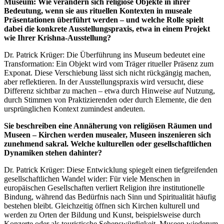
Museum: Wie verändern sich religiöse Objekte in ihrer
Bedeutung, wenn sie aus rituellen Kontexten in museale
Präsentationen überführt werden – und welche Rolle spielt
dabei die konkrete Ausstellungspraxis, etwa in einem Projekt
wie Ihrer Krishna-Ausstellung?
Dr. Patrick Krüger: Die Überführung ins Museum bedeutet eine
Transformation: Ein Objekt wird vom Träger ritueller Präsenz zum
Exponat. Diese Verschiebung lässt sich nicht rückgängig machen,
aber reflektieren. In der Ausstellungspraxis wird versucht, diese
Differenz sichtbar zu machen – etwa durch Hinweise auf Nutzung,
durch Stimmen von Praktizierenden oder durch Elemente, die den
ursprünglichen Kontext zumindest andeuten.
Sie beschreiben eine Annäherung von religiösen Räumen und
Museen – Kirchen werden musealer, Museen inszenieren sich
zunehmend sakral. Welche kulturellen oder gesellschaftlichen
Dynamiken stehen dahinter?
Dr. Patrick Krüger: Diese Entwicklung spiegelt einen tiefgreifenden
gesellschaftlichen Wandel wider: Für viele Menschen in
europäischen Gesellschaften verliert Religion ihre institutionelle
Bindung, während das Bedürfnis nach Sinn und Spiritualität häufig
bestehen bleibt. Gleichzeitig öffnen sich Kirchen kulturell und
werden zu Orten der Bildung und Kunst, beispielsweise durch
Konzerte oder als touristische Sehenswürdigkeit. Museen wiederum