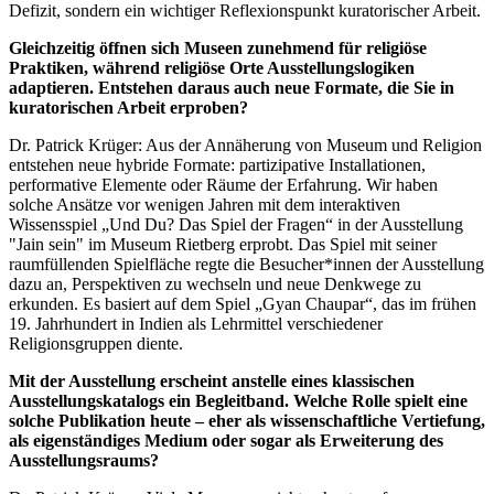
Defizit, sondern ein wichtiger Reflexionspunkt kuratorischer Arbeit.
Gleichzeitig öffnen sich Museen zunehmend für religiöse
Praktiken, während religiöse Orte Ausstellungslogiken
adaptieren. Entstehen daraus auch neue Formate, die Sie in
kuratorischen Arbeit erproben?
Dr. Patrick Krüger: Aus der Annäherung von Museum und Religion
entstehen neue hybride Formate: partizipative Installationen,
performative Elemente oder Räume der Erfahrung. Wir haben
solche Ansätze vor wenigen Jahren mit dem interaktiven
Wissensspiel „Und Du? Das Spiel der Fragen“ in der Ausstellung
"Jain sein" im Museum Rietberg erprobt. Das Spiel mit seiner
raumfüllenden Spielfläche regte die Besucher*innen der Ausstellung
dazu an, Perspektiven zu wechseln und neue Denkwege zu
erkunden. Es basiert auf dem Spiel „Gyan Chaupar“, das im frühen
19. Jahrhundert in Indien als Lehrmittel verschiedener
Religionsgruppen diente.
Mit der Ausstellung erscheint anstelle eines klassischen
Ausstellungskatalogs ein Begleitband. Welche Rolle spielt eine
solche Publikation heute – eher als wissenschaftliche Vertiefung,
als eigenständiges Medium oder sogar als Erweiterung des
Ausstellungsraums?