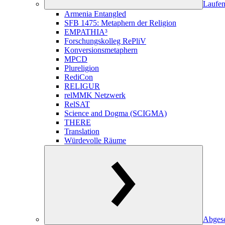
Laufen
Armenia Entangled
SFB 1475: Metaphern der Religion
EMPATHIA³
Forschungskolleg RePliV
Konversionsmetaphern
MPCD
Plureligion
RediCon
RELIGUR
relMMK Netzwerk
RelSAT
Science and Dogma (SCIGMA)
THERE
Translation
Würdevolle Räume
Abgesc