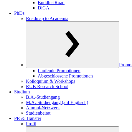
BuddhistRoad
DiGA
PhDs
Roadmap to Academia
Promo
Laufende Promotionen
Abgeschlossene Promotionen
Kolloquium & Workshops
RUB Research School
Studium
B.A.-Studiengang
M.A.-Studiengang (auf Englisch)
Alumni-Netzwerk
Studienbeirat
PR & Transfer
Profil