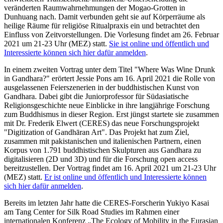
veränderten Raumwahrnehmungen der Mogao-Grotten in
Dunhuang nach. Damit verbunden geht sie auf Körperräume als
heilige Räume für religiöse Ritualpraxis ein und betrachtet den
Einfluss von Zeitvorstellungen. Die Vorlesung findet am 26. Februar
2021 um 21-23 Uhr (MEZ) statt.
Sie ist online und öffentlich und
Interessierte können sich hier dafür anmelden
.
In einem zweiten Vortrag unter dem Titel "Where Was Wine Drunk
in Gandhara?" erörtert Jessie Pons am 16. April 2021 die Rolle von
ausgelassenen Feierszenerien in der buddhistischen Kunst von
Gandhara. Dabei gibt die Juniorprofessor für Südasiatische
Religionsgeschichte neue Einblicke in ihre langjährige Forschung
zum Buddhismus in dieser Region. Erst jüngst startete sie zusammen
mit Dr. Frederik Elwert (CERES) das neue Forschungsprojekt
"Digitization of Gandhāran Art". Das Projekt hat zum Ziel,
zusammen mit pakistanischen und italienischen Partnern, einen
Korpus von 1.791 buddhistischen Skulpturen aus Gandhara zu
digitalisieren (2D und 3D) und für die Forschung open access
bereitzustellen. Der Vortrag findet am 16. April 2021 um 21-23 Uhr
(MEZ) statt.
Er ist online und öffentlich und Interessierte können
sich hier dafür anmelden
.
Bereits im letzten Jahr hatte die CERES-Forscherin Yukiyo Kasai
am Tang Center for Silk Road Studies im Rahmen einer
internationalen Konferenz „The Ecology of Mobility in the Eurasian