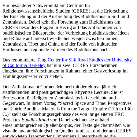
Ein besonderer Schwerpunkt am Centrum für
Religionswissenschaftliche Studien (CERES) ist die Erforschung
der Entstehung und der Ausbreitung des Buddhismus in Süd- und
Zentralasien. Dabei geht die Forschung zum Buddhismus am
CERES besonders Fragen in Bezug auf das Aufkommen von
buddhistischen Bildsprache, der Verbreitung buddhistischer Ideen
und Rituale auf unterschwiedlichen wegen zwischen Indien,
Zentralasien, Tibet und China und der Rolle von kulturellen
Einflüssen auf regionale Formen des Buddhismus nach.
Das renommierte
Tang Center for Silk Road Studies der University
of California Berkeley
hat nun zwei CERES-Forscherinnen
eingeladen, ihre Forschungen in Rahmen einer Gastvorlesung im
Frühlingssemester vorzustellen.
Den Auftakt macht Carmen Meinert mit der einmal jährlich
stattfindenden und prestigeträchtigen Khyentse Lecture. Sie ist
Professorin für Religionen Zentralasiens in Geschichte und
Gegenwart. In ihrem Vortag “Sacred Space and Time: Perspectives
on Tantric Buddhist Materials from the Tangut Empire (11th to 13th
C.)” stellt sie Forschungsergebnisse des von ihr geleiteten ERC-
Projektes
BuddhistRoad
vor. Dabei zeichnet sie anhand
eines umfangreichen Quellenkorpus, der Texte gleichermaßen wie
visuelle und archäologischen Quellen umfasst, und der am CERES
entwickleten Transzendenz-Immanenz-Unterscheidung die