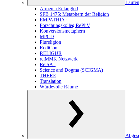
Laufen
Armenia Entangled
SFB 1475: Metaphern der Religion
EMPATHIA³
Forschungskolleg RePliV
Konversionsmetaphern
MPCD
Plureligion
RediCon
RELIGUR
relMMK Netzwerk
RelSAT
Science and Dogma (SCIGMA)
THERE
Translation
Würdevolle Räume
Abgesc