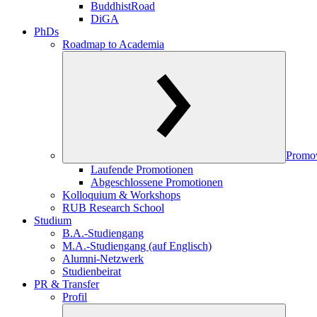
BuddhistRoad
DiGA
PhDs
Roadmap to Academia
Promo
Laufende Promotionen
Abgeschlossene Promotionen
Kolloquium & Workshops
RUB Research School
Studium
B.A.-Studiengang
M.A.-Studiengang (auf Englisch)
Alumni-Netzwerk
Studienbeirat
PR & Transfer
Profil