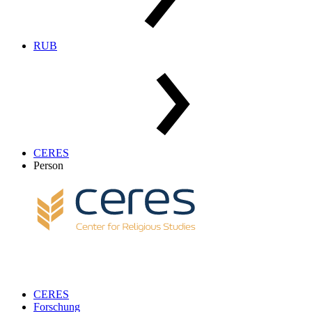
RUB
CERES
Person
CERES
Forschung