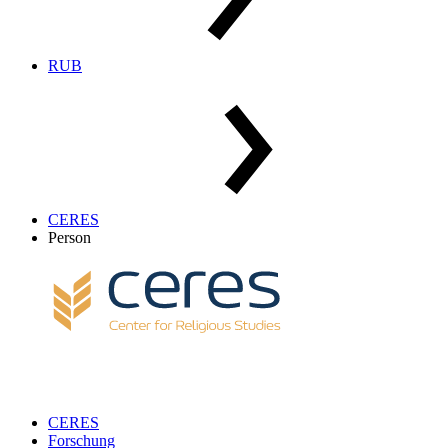
RUB
CERES
Person
CERES
Forschung