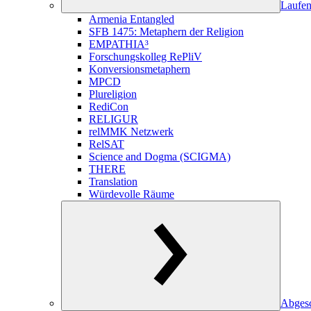
Laufen
Armenia Entangled
SFB 1475: Metaphern der Religion
EMPATHIA³
Forschungskolleg RePliV
Konversionsmetaphern
MPCD
Plureligion
RediCon
RELIGUR
relMMK Netzwerk
RelSAT
Science and Dogma (SCIGMA)
THERE
Translation
Würdevolle Räume
Abgesc