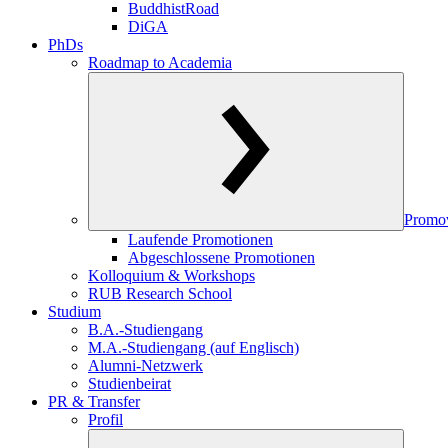
BuddhistRoad
DiGA
PhDs
Roadmap to Academia
Promo
Laufende Promotionen
Abgeschlossene Promotionen
Kolloquium & Workshops
RUB Research School
Studium
B.A.-Studiengang
M.A.-Studiengang (auf Englisch)
Alumni-Netzwerk
Studienbeirat
PR & Transfer
Profil