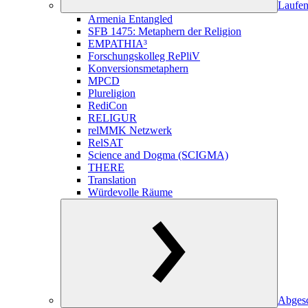
Laufen
Armenia Entangled
SFB 1475: Metaphern der Religion
EMPATHIA³
Forschungskolleg RePliV
Konversionsmetaphern
MPCD
Plureligion
RediCon
RELIGUR
relMMK Netzwerk
RelSAT
Science and Dogma (SCIGMA)
THERE
Translation
Würdevolle Räume
Abgesc