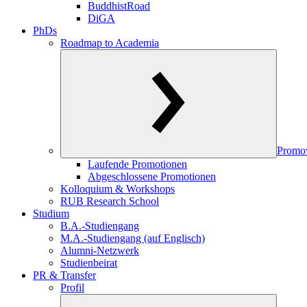
BuddhistRoad
DiGA
PhDs
Roadmap to Academia
Promo
Laufende Promotionen
Abgeschlossene Promotionen
Kolloquium & Workshops
RUB Research School
Studium
B.A.-Studiengang
M.A.-Studiengang (auf Englisch)
Alumni-Netzwerk
Studienbeirat
PR & Transfer
Profil