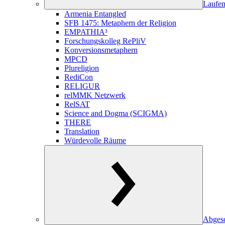
Laufen
Armenia Entangled
SFB 1475: Metaphern der Religion
EMPATHIA³
Forschungskolleg RePliV
Konversionsmetaphern
MPCD
Plureligion
RediCon
RELIGUR
relMMK Netzwerk
RelSAT
Science and Dogma (SCIGMA)
THERE
Translation
Würdevolle Räume
Abgesc