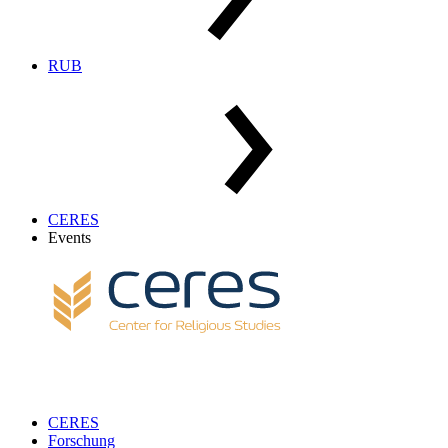
RUB
CERES
Events
CERES
Forschung