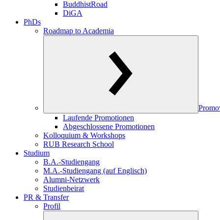
BuddhistRoad
DiGA
PhDs
Roadmap to Academia
Promo
Laufende Promotionen
Abgeschlossene Promotionen
Kolloquium & Workshops
RUB Research School
Studium
B.A.-Studiengang
M.A.-Studiengang (auf Englisch)
Alumni-Netzwerk
Studienbeirat
PR & Transfer
Profil