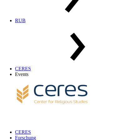
RUB
CERES
Events
CERES
Forschung