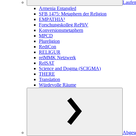
Laufen
Armenia Entangled
SFB 1475: Metaphern der Religion
EMPATHIA³
Forschungskolleg RePliV
Konversionsmetaphern
MPCD
Plureligion
RediCon
RELIGUR
relMMK Netzwerk
RelSAT
Science and Dogma (SCIGMA)
THERE
Translation
Würdevolle Räume
Abgesc