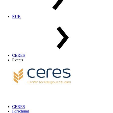
RUB
CERES
Events
CERES
Forschung