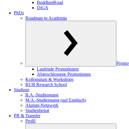
BuddhistRoad
DiGA
PhDs
Roadmap to Academia
Promo
Laufende Promotionen
Abgeschlossene Promotionen
Kolloquium & Workshops
RUB Research School
Studium
B.A.-Studiengang
M.A.-Studiengang (auf Englisch)
Alumni-Netzwerk
Studienbeirat
PR & Transfer
Profil