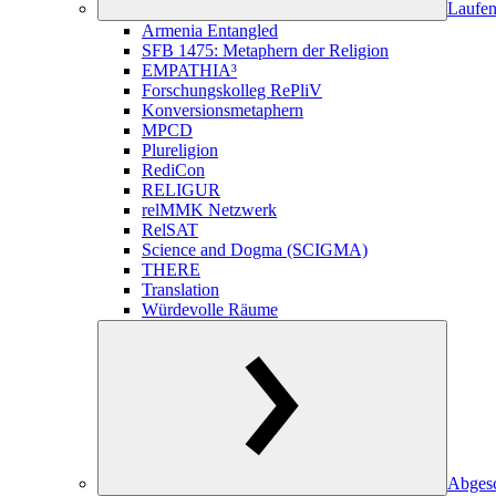
Laufen
Armenia Entangled
SFB 1475: Metaphern der Religion
EMPATHIA³
Forschungskolleg RePliV
Konversionsmetaphern
MPCD
Plureligion
RediCon
RELIGUR
relMMK Netzwerk
RelSAT
Science and Dogma (SCIGMA)
THERE
Translation
Würdevolle Räume
Abgesc