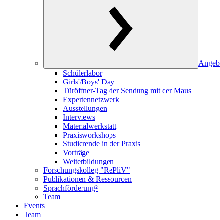
Angeb
Schülerlabor
Girls'/Boys' Day
Türöffner-Tag der Sendung mit der Maus
Expertennetzwerk
Ausstellungen
Interviews
Materialwerkstatt
Praxisworkshops
Studierende in der Praxis
Vorträge
Weiterbildungen
Forschungskolleg "RePliV"
Publikationen & Ressourcen
Sprachförderung²
Team
Events
Team