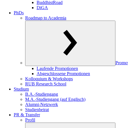
BuddhistRoad
DiGA
PhDs
Roadmap to Academia
Promo
Laufende Promotionen
Abgeschlossene Promotionen
Kolloquium & Workshops
RUB Research School
Studium
B.A.-Studiengang
M.A.-Studiengang (auf Englisch)
Alumni-Netzwerk
Studienbeirat
PR & Transfer
Profil