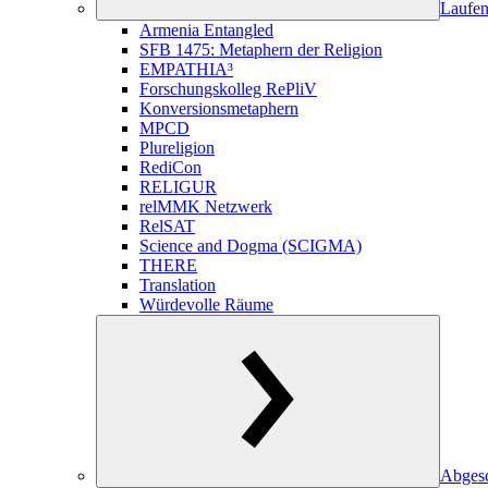
Laufen
Armenia Entangled
SFB 1475: Metaphern der Religion
EMPATHIA³
Forschungskolleg RePliV
Konversionsmetaphern
MPCD
Plureligion
RediCon
RELIGUR
relMMK Netzwerk
RelSAT
Science and Dogma (SCIGMA)
THERE
Translation
Würdevolle Räume
Abgesc