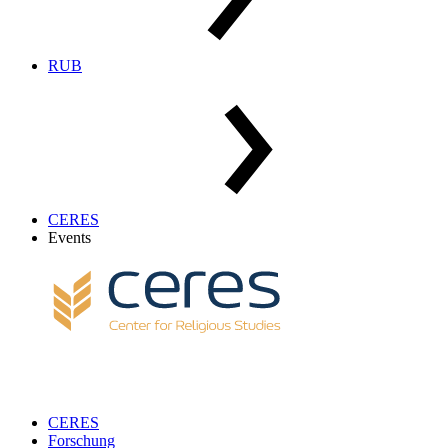
RUB
CERES
Events
CERES
Forschung