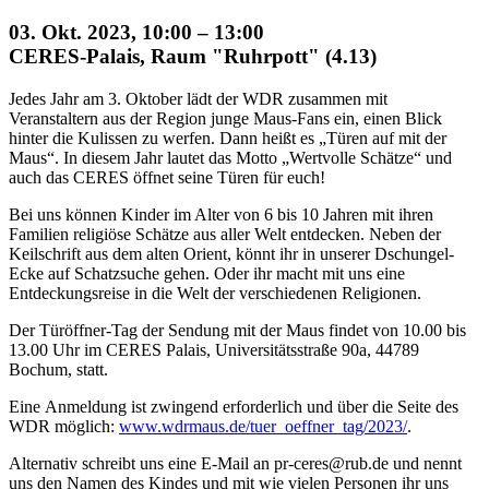
03. Okt. 2023, 10:00 – 13:00
CERES-Palais, Raum "Ruhrpott" (4.13)
Jedes Jahr am 3. Oktober lädt der WDR zusammen mit
Veranstaltern aus der Region junge Maus-Fans ein, einen Blick
hinter die Kulissen zu werfen. Dann heißt es „Türen auf mit der
Maus“. In diesem Jahr lautet das Motto „Wertvolle Schätze“ und
auch das CERES öffnet seine Türen für euch!
Bei uns können Kinder im Alter von 6 bis 10 Jahren mit ihren
Familien religiöse Schätze aus aller Welt entdecken. Neben der
Keilschrift aus dem alten Orient, könnt ihr in unserer Dschungel-
Ecke auf Schatzsuche gehen. Oder ihr macht mit uns eine
Entdeckungsreise in die Welt der verschiedenen Religionen.
Der Türöffner-Tag der Sendung mit der Maus findet von 10.00 bis
13.00 Uhr im CERES Palais, Universitätsstraße 90a, 44789
Bochum, statt.
Eine Anmeldung ist zwingend erforderlich und über die Seite des
WDR möglich:
www.wdrmaus.de/tuer_oeffner_tag/2023/
.
Alternativ schreibt uns eine E-Mail an pr-ceres@rub.de und nennt
uns den Namen des Kindes und mit wie vielen Personen ihr uns