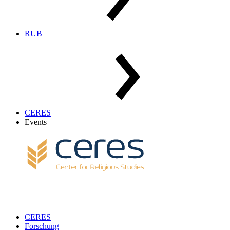
RUB
CERES
Events
CERES
Forschung