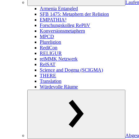
Laufen
Armenia Entangled
SFB 1475: Metaphern der Religion
EMPATHIA³
Forschungskolleg RePliV
Konversionsmetaphern
MPCD
Plureligion
RediCon
RELIGUR
relMMK Netzwerk
RelSAT
Science and Dogma (SCIGMA)
THERE
Translation
Würdevolle Räume
Abgesc