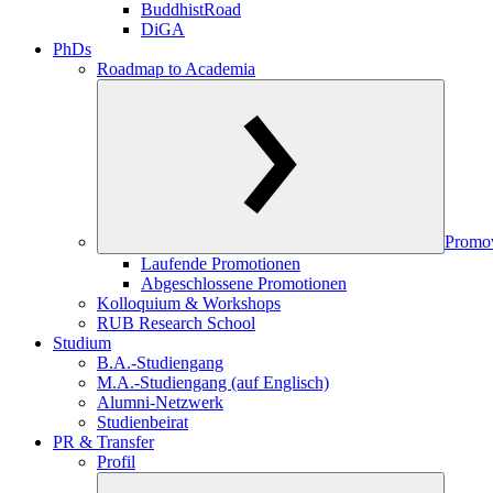
BuddhistRoad
DiGA
PhDs
Roadmap to Academia
Promo
Laufende Promotionen
Abgeschlossene Promotionen
Kolloquium & Workshops
RUB Research School
Studium
B.A.-Studiengang
M.A.-Studiengang (auf Englisch)
Alumni-Netzwerk
Studienbeirat
PR & Transfer
Profil