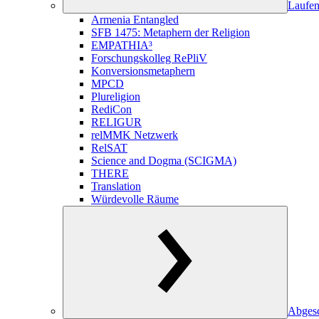
Laufen
Armenia Entangled
SFB 1475: Metaphern der Religion
EMPATHIA³
Forschungskolleg RePliV
Konversionsmetaphern
MPCD
Plureligion
RediCon
RELIGUR
relMMK Netzwerk
RelSAT
Science and Dogma (SCIGMA)
THERE
Translation
Würdevolle Räume
Abgesc