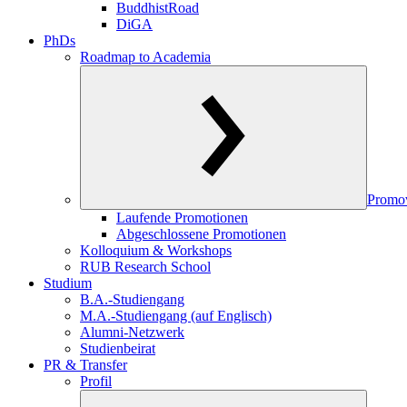
BuddhistRoad
DiGA
PhDs
Roadmap to Academia
Promo
Laufende Promotionen
Abgeschlossene Promotionen
Kolloquium & Workshops
RUB Research School
Studium
B.A.-Studiengang
M.A.-Studiengang (auf Englisch)
Alumni-Netzwerk
Studienbeirat
PR & Transfer
Profil