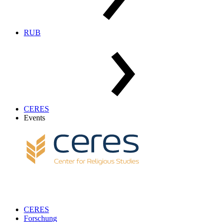
RUB
CERES
Events
CERES
Forschung