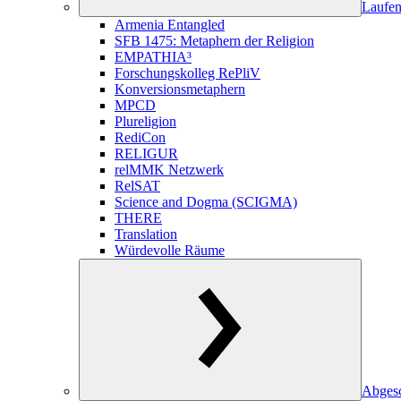
Laufen
Armenia Entangled
SFB 1475: Metaphern der Religion
EMPATHIA³
Forschungskolleg RePliV
Konversionsmetaphern
MPCD
Plureligion
RediCon
RELIGUR
relMMK Netzwerk
RelSAT
Science and Dogma (SCIGMA)
THERE
Translation
Würdevolle Räume
Abgesc