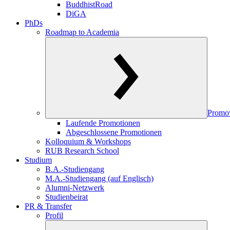
BuddhistRoad
DiGA
PhDs
Roadmap to Academia
Promo
Laufende Promotionen
Abgeschlossene Promotionen
Kolloquium & Workshops
RUB Research School
Studium
B.A.-Studiengang
M.A.-Studiengang (auf Englisch)
Alumni-Netzwerk
Studienbeirat
PR & Transfer
Profil