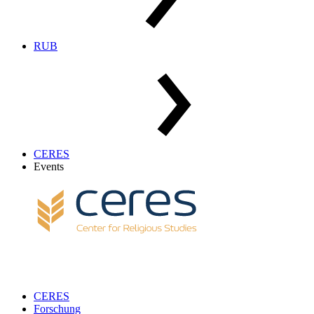
RUB
CERES
Events
CERES
Forschung