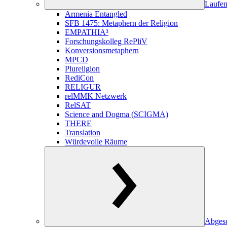
Laufen
Armenia Entangled
SFB 1475: Metaphern der Religion
EMPATHIA³
Forschungskolleg RePliV
Konversionsmetaphern
MPCD
Plureligion
RediCon
RELIGUR
relMMK Netzwerk
RelSAT
Science and Dogma (SCIGMA)
THERE
Translation
Würdevolle Räume
Abgesc