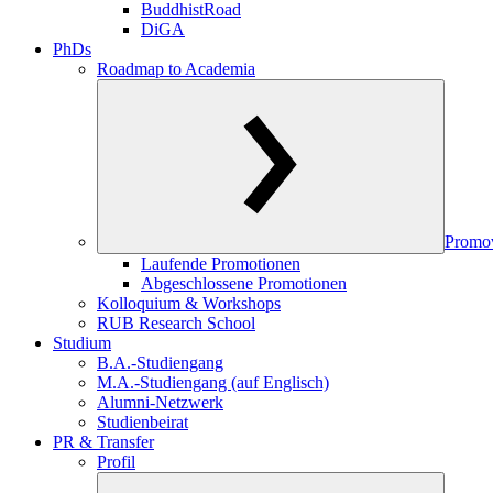
BuddhistRoad
DiGA
PhDs
Roadmap to Academia
Promo
Laufende Promotionen
Abgeschlossene Promotionen
Kolloquium & Workshops
RUB Research School
Studium
B.A.-Studiengang
M.A.-Studiengang (auf Englisch)
Alumni-Netzwerk
Studienbeirat
PR & Transfer
Profil