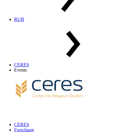
RUB
CERES
Events
CERES
Forschung