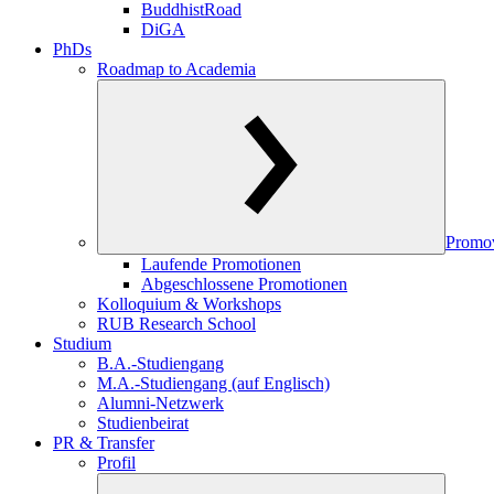
BuddhistRoad
DiGA
PhDs
Roadmap to Academia
Promo
Laufende Promotionen
Abgeschlossene Promotionen
Kolloquium & Workshops
RUB Research School
Studium
B.A.-Studiengang
M.A.-Studiengang (auf Englisch)
Alumni-Netzwerk
Studienbeirat
PR & Transfer
Profil