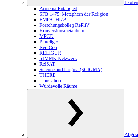
Laufen
Armenia Entangled
SFB 1475: Metaphern der Religion
EMPATHIA³
Forschungskolleg RePliV
Konversionsmetaphern
MPCD
Plureligion
RediCon
RELIGUR
relMMK Netzwerk
RelSAT
Science and Dogma (SCIGMA)
THERE
Translation
Würdevolle Räume
Abgesc