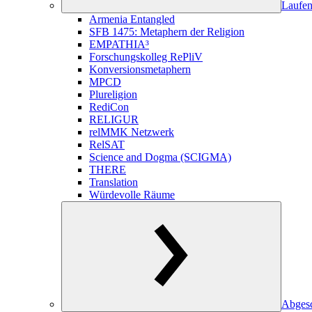
Laufen
Armenia Entangled
SFB 1475: Metaphern der Religion
EMPATHIA³
Forschungskolleg RePliV
Konversionsmetaphern
MPCD
Plureligion
RediCon
RELIGUR
relMMK Netzwerk
RelSAT
Science and Dogma (SCIGMA)
THERE
Translation
Würdevolle Räume
Abgesc