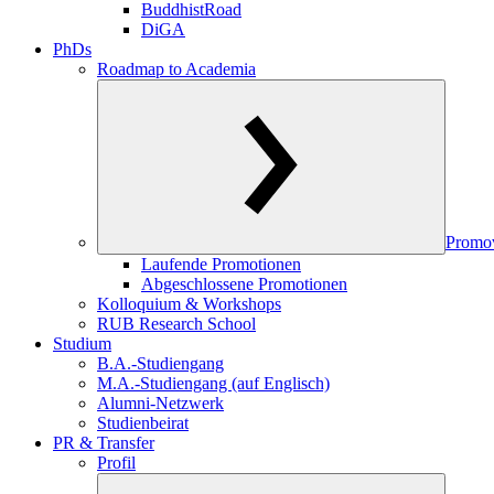
BuddhistRoad
DiGA
PhDs
Roadmap to Academia
Promo
Laufende Promotionen
Abgeschlossene Promotionen
Kolloquium & Workshops
RUB Research School
Studium
B.A.-Studiengang
M.A.-Studiengang (auf Englisch)
Alumni-Netzwerk
Studienbeirat
PR & Transfer
Profil