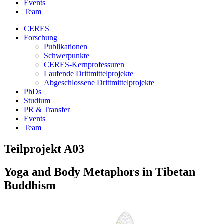
Events
Team
CERES
Forschung
Publikationen
Schwerpunkte
CERES-Kernprofessuren
Laufende Drittmittelprojekte
Abgeschlossene Drittmittelprojekte
PhDs
Studium
PR & Transfer
Events
Team
Teilprojekt A03
Yoga and Body Metaphors in Tibetan
Buddhism