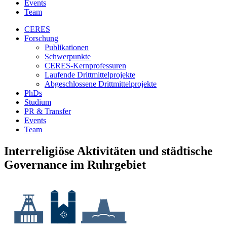
Events
Team
CERES
Forschung
Publikationen
Schwerpunkte
CERES-Kernprofessuren
Laufende Drittmittelprojekte
Abgeschlossene Drittmittelprojekte
PhDs
Studium
PR & Transfer
Events
Team
Interreligiöse Aktivitäten und städtische
Governance im Ruhrgebiet