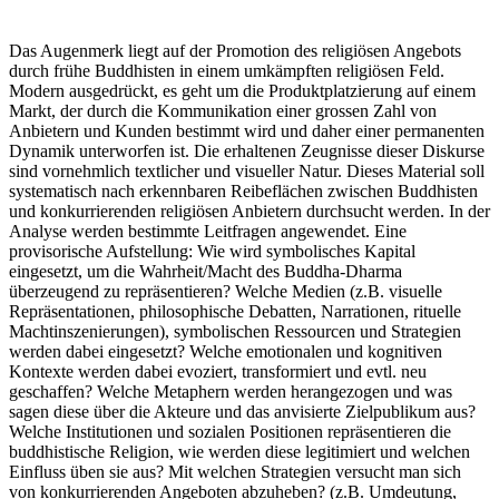
Das Augenmerk liegt auf der Promotion des religiösen Angebots
durch frühe Buddhisten in einem umkämpften religiösen Feld.
Modern ausgedrückt, es geht um die Produktplatzierung auf einem
Markt, der durch die Kommunikation einer grossen Zahl von
Anbietern und Kunden bestimmt wird und daher einer permanenten
Dynamik unterworfen ist. Die erhaltenen Zeugnisse dieser Diskurse
sind vornehmlich textlicher und visueller Natur. Dieses Material soll
systematisch nach erkennbaren Reibeflächen zwischen Buddhisten
und konkurrierenden religiösen Anbietern durchsucht werden. In der
Analyse werden bestimmte Leitfragen angewendet. Eine
provisorische Aufstellung: Wie wird symbolisches Kapital
eingesetzt, um die Wahrheit/Macht des Buddha-Dharma
überzeugend zu repräsentieren? Welche Medien (z.B. visuelle
Repräsentationen, philosophische Debatten, Narrationen, rituelle
Machtinszenierungen), symbolischen Ressourcen und Strategien
werden dabei eingesetzt? Welche emotionalen und kognitiven
Kontexte werden dabei evoziert, transformiert und evtl. neu
geschaffen? Welche Metaphern werden herangezogen und was
sagen diese über die Akteure und das anvisierte Zielpublikum aus?
Welche Institutionen und sozialen Positionen repräsentieren die
buddhistische Religion, wie werden diese legitimiert und welchen
Einfluss üben sie aus? Mit welchen Strategien versucht man sich
von konkurrierenden Angeboten abzuheben? (z.B. Umdeutung,