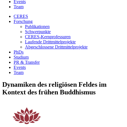
Events
Team
CERES
Forschung
Publikationen
Schwerpunkte
CERES-Kernprofessuren
Laufende Drittmittelprojekte
Abgeschlossene Drittmittelprojekte
PhDs
Studium
PR & Transfer
Events
Team
Dynamiken des religiösen Feldes im
Kontext des frühen Buddhismus