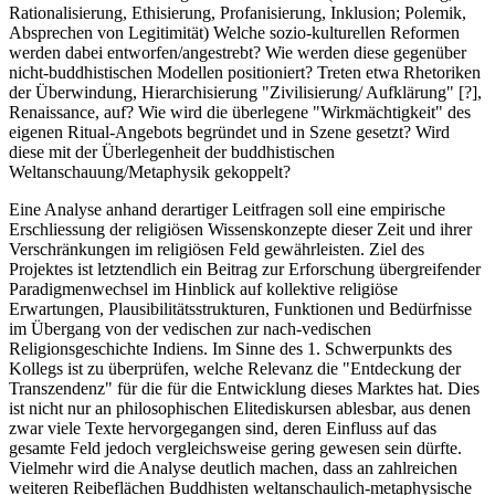
Rationalisierung, Ethisierung, Profanisierung, Inklusion; Polemik,
Absprechen von Legitimität) Welche sozio-kulturellen Reformen
werden dabei entworfen/angestrebt? Wie werden diese gegenüber
nicht-buddhistischen Modellen positioniert? Treten etwa Rhetoriken
der Überwindung, Hierarchisierung "Zivilisierung/ Aufklärung" [?],
Renaissance, auf? Wie wird die überlegene "Wirkmächtigkeit" des
eigenen Ritual-Angebots begründet und in Szene gesetzt? Wird
diese mit der Überlegenheit der buddhistischen
Weltanschauung/Metaphysik gekoppelt?
Eine Analyse anhand derartiger Leitfragen soll eine empirische
Erschliessung der religiösen Wissenskonzepte dieser Zeit und ihrer
Verschränkungen im religiösen Feld gewährleisten. Ziel des
Projektes ist letztendlich ein Beitrag zur Erforschung übergreifender
Paradigmenwechsel im Hinblick auf kollektive religiöse
Erwartungen, Plausibilitätsstrukturen, Funktionen und Bedürfnisse
im Übergang von der vedischen zur nach-vedischen
Religionsgeschichte Indiens. Im Sinne des 1. Schwerpunkts des
Kollegs ist zu überprüfen, welche Relevanz die "Entdeckung der
Transzendenz" für die für die Entwicklung dieses Marktes hat. Dies
ist nicht nur an philosophischen Elitediskursen ablesbar, aus denen
zwar viele Texte hervorgegangen sind, deren Einfluss auf das
gesamte Feld jedoch vergleichsweise gering gewesen sein dürfte.
Vielmehr wird die Analyse deutlich machen, dass an zahlreichen
weiteren Reibeflächen Buddhisten weltanschaulich-metaphysische