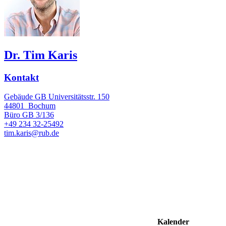
Dr. Tim Karis
Kontakt
Gebäude GB Universitätsstr. 150
44801
Bochum
Büro
GB 3/136
+49 234 32-25492
tim.karis@rub.de
Kalender