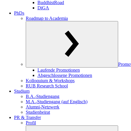
BuddhistRoad
DiGA
PhDs
Roadmap to Academia
Promo
Laufende Promotionen
Abgeschlossene Promotionen
Kolloquium & Workshops
RUB Research School
Studium
B.A.-Studiengang
M.A.-Studiengang (auf Englisch)
Alumni-Netzwerk
Studienbeirat
PR & Transfer
Profil