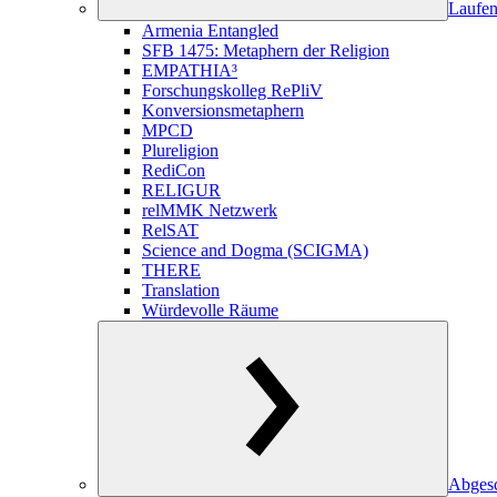
Laufen
Armenia Entangled
SFB 1475: Metaphern der Religion
EMPATHIA³
Forschungskolleg RePliV
Konversionsmetaphern
MPCD
Plureligion
RediCon
RELIGUR
relMMK Netzwerk
RelSAT
Science and Dogma (SCIGMA)
THERE
Translation
Würdevolle Räume
Abgesc