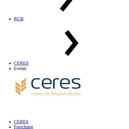
RUB
CERES
Events
CERES
Forschung