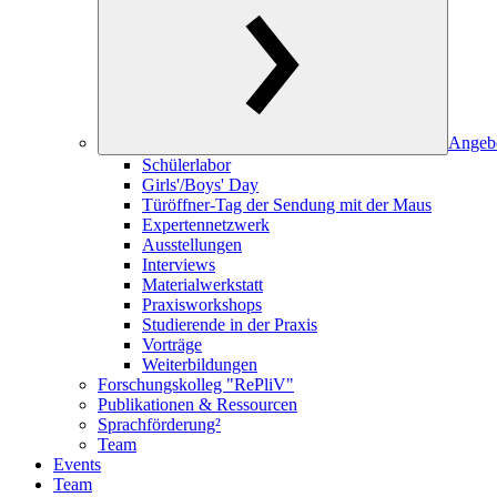
Angeb
Schülerlabor
Girls'/Boys' Day
Türöffner-Tag der Sendung mit der Maus
Expertennetzwerk
Ausstellungen
Interviews
Materialwerkstatt
Praxisworkshops
Studierende in der Praxis
Vorträge
Weiterbildungen
Forschungskolleg "RePliV"
Publikationen & Ressourcen
Sprachförderung²
Team
Events
Team