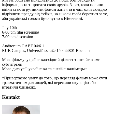
Ми запрошуємо приєднатися до події, розповсюдити
інформацію та запросити своїх друзів. Зараз, коли новини
війни стають рутинним фоном життя та в час, коли складно
відрізнити правду від фейків, як ніколи треба боротися за те,
аби українські голоси було чутно в Німеччині.
July 10th
6-00 pm film screening
7-00 pm discussion
Auditorium GABF 04/611
RUB Campus, Universitätsstraße 150, 44801 Bochum
Мова фільму: українська/східний діалект з англійськими
субтитрами
Мова дискусії: українська та англійська/німецька
*Привертаємо увагу до того, що перегляд фільму може бути
травматичним для людей, які пережили окупацію або
втратили близьких.
Kontakt