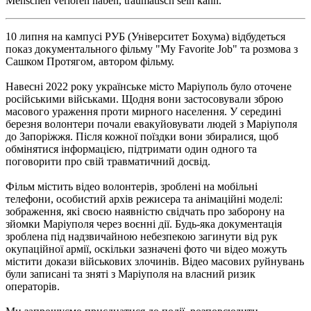
Menschen verloren haben, traumatisch sein kann.
10 липня на кампусі РУБ (Університет Бохума) відбудеться
показ документального фільму "My Favorite Job" та розмова з
Сашком Протягом, автором фільму.
Навесні 2022 року українське місто Маріуполь було оточене
російськими військами. Щодня вони застосовували зброю
масового ураження проти мирного населення. У середині
березня волонтери почали евакуйовувати людей з Маріуполя
до Запоріжжя. Після кожної поїздки вони збиралися, щоб
обмінятися інформацією, підтримати один одного та
поговорити про свій травматичний досвід.
Фільм містить відео волонтерів, зроблені на мобільні
телефони, особистий архів режисера та анімаційні моделі:
зображення, які своєю наявністю свідчать про заборону на
зйомки Маріуполя через воєнні дії. Будь-яка документація
зроблена під надзвичайною небезпекою загинути від рук
окупаційної армії, оскільки зазначені фото чи відео можуть
містити докази військових злочинів. Відео масових руйнувань
були записані та зняті з Маріуполя на власний ризик
операторів.