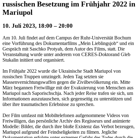
russischen Besetzung im Frühjahr 2022 in
Mariupol
10. Juli 2023, 18:00 – 20:00
Am 10. Juli findet auf dem Campus der Ruhr-Universität Bochum
eine Vorführung des Dokumentarfilms „Mein Lieblingsjob“ und ein
Gespräch mit Saschko Protyah, dem Autor des Films, statt. Die
Veranstaltung wurde unter anderem von CERES-Doktorand Gleb
Stukalin initiiert und organisiert.
Im Frühjahr 2022 wurde die Ukrainische Stadt Mariupol von
russischen Truppen umzingelt. Jeden Tag setzten sie
Massenvernichtungswaffen gegen die Zivilbevölkerung ein. Mitte
März begannen Freiwillige mit der Evakuierung von Menschen aus
Mariupol nach Saporischschja. Nach jeder Reise trafen sie sich, um
Informationen auszutauschen, sich gegenseitig zu unterstützen und
über ihre traumatischen Erlebnisse zu sprechen.
Der Film umfasst mit Mobiltelefonen aufgenommene Videos von
Freiwilligen, das persönliche Archiv des Regisseurs und animierte
Modelle: Bilder, die durch ihre bloße Existenz das Verbot bezeugen,
Mariupol aufgrund der Feindseligkeiten zu filmen. Jegliche
Dokumentation erfolgte unter extremer Gefahr des Todes durch die