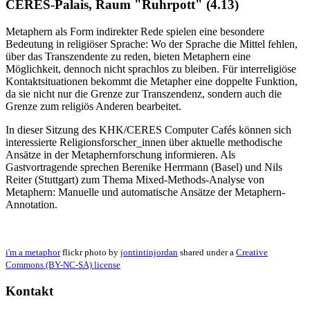
CERES-Palais, Raum "Ruhrpott" (4.13)
Metaphern als Form indirekter Rede spielen eine besondere
Bedeutung in religiöser Sprache: Wo der Sprache die Mittel fehlen,
über das Transzendente zu reden, bieten Metaphern eine
Möglichkeit, dennoch nicht sprachlos zu bleiben. Für interreligiöse
Kontaktsituationen bekommt die Metapher eine doppelte Funktion,
da sie nicht nur die Grenze zur Transzendenz, sondern auch die
Grenze zum religiös Anderen bearbeitet.
In dieser Sitzung des KHK/CERES Computer Cafés können sich
interessierte Religionsforscher_innen über aktuelle methodische
Ansätze in der Metaphernforschung informieren. Als
Gastvortragende sprechen Berenike Herrmann (Basel) und Nils
Reiter (Stuttgart) zum Thema Mixed-Methods-Analyse von
Metaphern: Manuelle und automatische Ansätze der Metaphern-
Annotation.
i'm a metaphor
flickr photo by
jontintinjordan
shared under a
Creative
Commons (BY-NC-SA) license
Kontakt